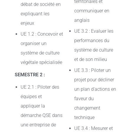
territoriales et
débat de société en
communiquer en
expliquant les
anglais
enjeux
UE 3.2 : Evaluer les
UE 1.2 : Concevoir et
performances du
organiser un
système de culture
système de culture
et de son milieu
végétale spécialisée
UE 3.3 : Piloter un
SEMESTRE 2 :
projet pour décliner
UE 2.1 : Piloter des
un plan d’actions en
équipes et
faveur du
appliquer la
changement
démarche QSE dans
technique
une entreprise de
UE 3.4 : Mesurer et