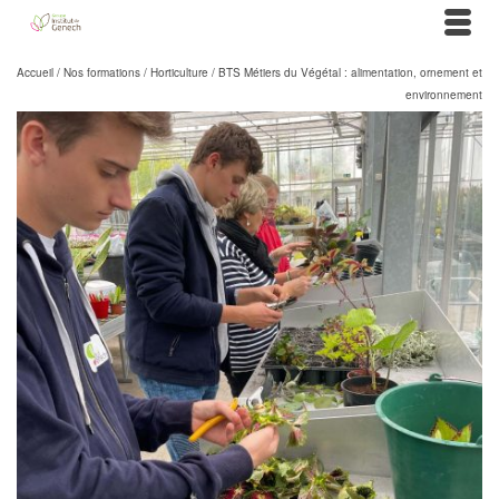
Accueil
/
Nos formations
/
Horticulture
/
BTS Métiers du Végétal : alimentation, ornement et
environnement