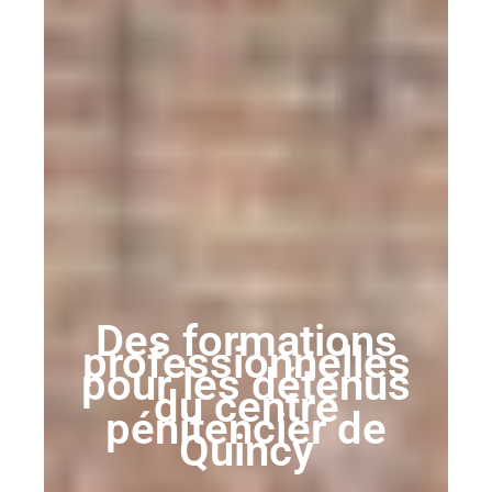
Des formations
professionnelles
pour les détenus
du centre
pénitencier de
Quincy