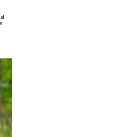
al
at