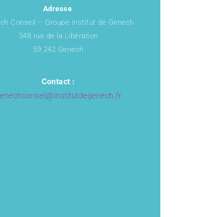
Adresse
ch Conseil – Groupe Institut de Genech
348 rue de la Libération
59 242 Genech
Contact :
enechconseil@institutdegenech.fr